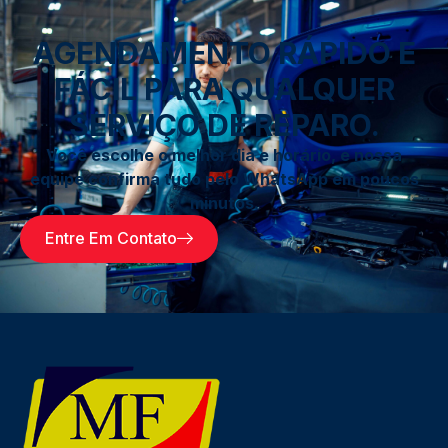
AGENDAMENTO RÁPIDO E
FÁCIL PARA QUALQUER
SERVIÇO DE REPARO.
Você escolhe o melhor dia e horário, e nossa
equipe confirma tudo pelo WhatsApp em poucos
minutos.
Entre Em Contato