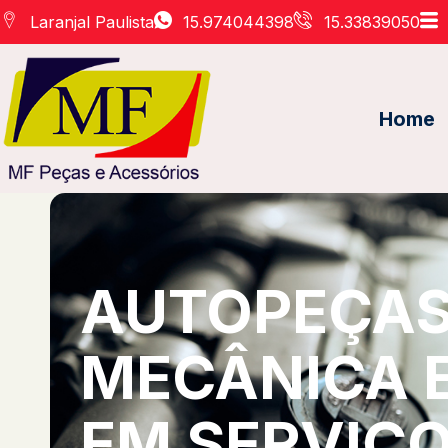
Laranjal Paulista
15.974044398
15.33839050
Home
AUTOPEÇAS 
MECÂNICA 
EM SERVIÇO