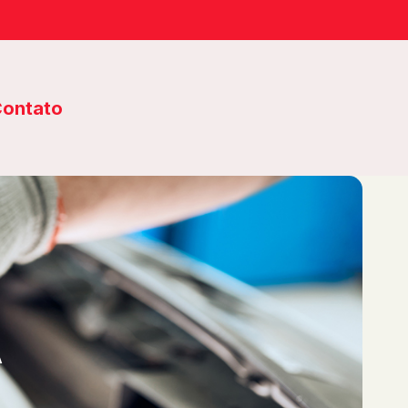
ontato
A