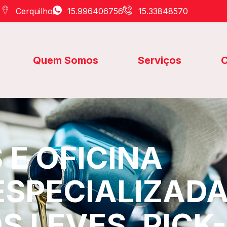
Cerquilho
15.996406756
15.33848570
Quem Somos
Serviços
C
E OFICINA
ESPECIALIZAD
S LEVES, PICK-