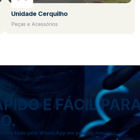
Unidade Cerquilho
Peças e Acessórios
IDO E FÁCIL PAR
O.
onfirma tudo pelo WhatsApp em poucos minutos.