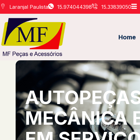
Laranjal Paulista
15.974044398
15.33839050
Home
AUTOPEÇAS 
MECÂNICA 
EM SERVIÇO