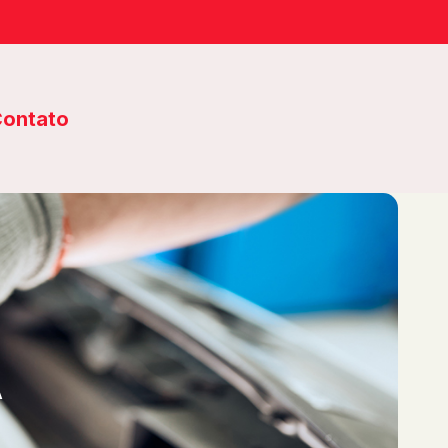
ontato
A