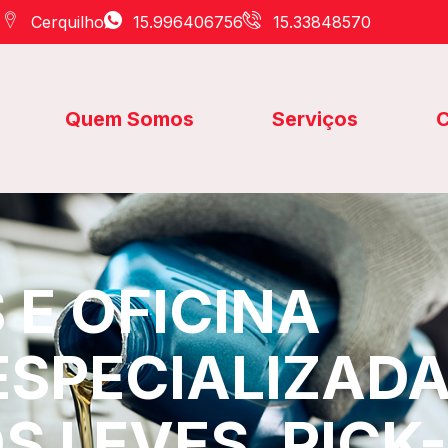
Cerquilho
15.996406756
15.33848570
Quem Somos
Serviços
C
E OFICINA
ESPECIALIZAD
S LEVES, PICK-