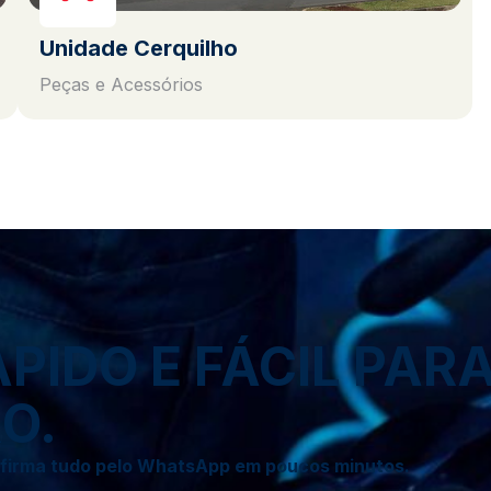
Unidade Cerquilho
Peças e Acessórios
IDO E FÁCIL PAR
O.
onfirma tudo pelo WhatsApp em poucos minutos.