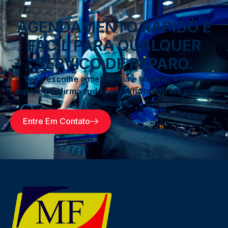
AGENDAMENTO RÁPIDO E
FÁCIL PARA QUALQUER
SERVIÇO DE REPARO.
Você escolhe o melhor dia e horário, e nossa
equipe confirma tudo pelo WhatsApp em poucos
minutos.
Entre Em Contato