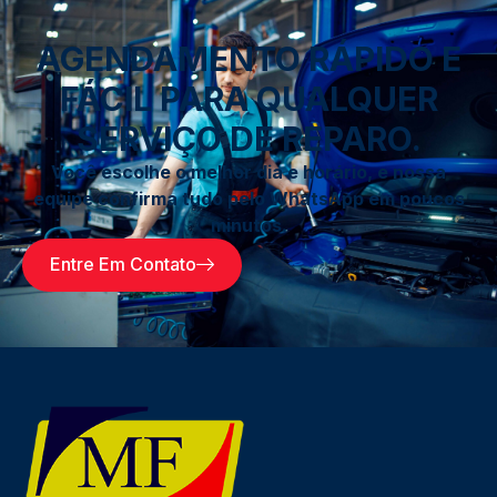
AGENDAMENTO RÁPIDO E
FÁCIL PARA QUALQUER
SERVIÇO DE REPARO.
Você escolhe o melhor dia e horário, e nossa
equipe confirma tudo pelo WhatsApp em poucos
minutos.
Entre Em Contato