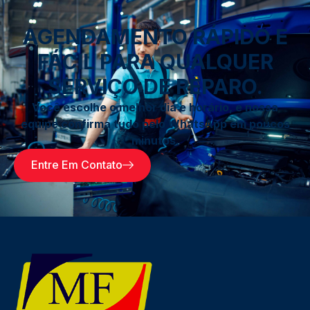
AGENDAMENTO RÁPIDO E
FÁCIL PARA QUALQUER
SERVIÇO DE REPARO.
Você escolhe o melhor dia e horário, e nossa
equipe confirma tudo pelo WhatsApp em poucos
minutos.
Entre Em Contato