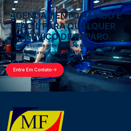
AGENDAMENTO RÁPIDO E
FÁCIL PARA QUALQUER
SERVIÇO DE REPARO.
Você escolhe o melhor dia e horário, e nossa
equipe confirma tudo pelo WhatsApp em poucos
minutos.
Entre Em Contato