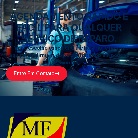
AGENDAMENTO RÁPIDO E
FÁCIL PARA QUALQUER
SERVIÇO DE REPARO.
Você escolhe o melhor dia e horário, e nossa
equipe confirma tudo pelo WhatsApp em poucos
minutos.
Entre Em Contato