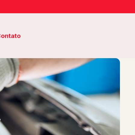
ontato
A