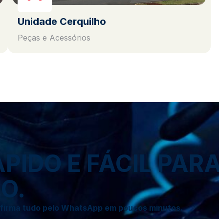
Unidade Cerquilho
Peças e Acessórios
IDO E FÁCIL PAR
O.
onfirma tudo pelo WhatsApp em poucos minutos.