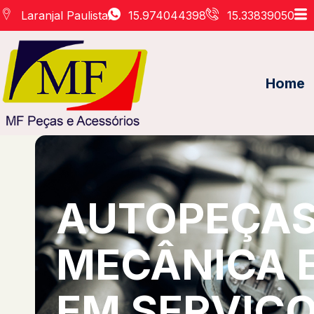
Laranjal Paulista
15.974044398
15.33839050
Home
AUTOPEÇAS 
MECÂNICA 
EM SERVIÇO