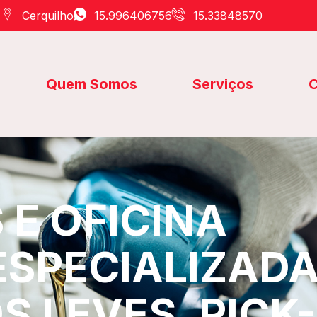
Cerquilho
15.996406756
15.33848570
Quem Somos
Serviços
C
E OFICINA
ESPECIALIZAD
S LEVES, PICK-