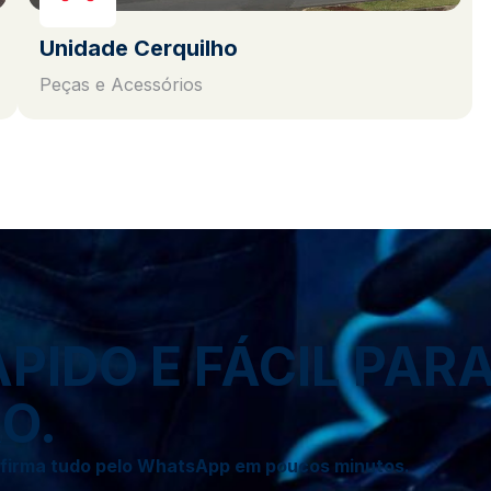
Unidade Cerquilho
Peças e Acessórios
IDO E FÁCIL PAR
O.
onfirma tudo pelo WhatsApp em poucos minutos.