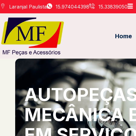
Laranjal Paulista
15.974044398
15.33839050
Home
AUTOPEÇAS 
MECÂNICA 
EM SERVIÇO