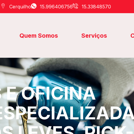
Cerquilho
15.996406756
15.33848570
Quem Somos
Serviços
C
E OFICINA
ESPECIALIZAD
S LEVES, PICK-