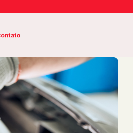
ontato
A