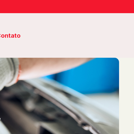
ontato
A