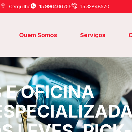
Cerquilho
15.996406756
15.33848570
Quem Somos
Serviços
C
E OFICINA
ESPECIALIZAD
S LEVES, PICK-