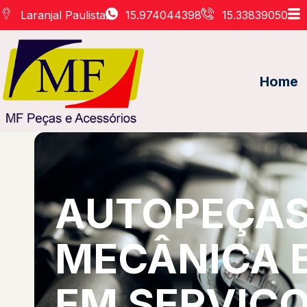
Laranjal Paulista
15.974044398
15.33839050
Home
AUTOPEÇAS 
MECÂNICA 
EM SERVIÇO