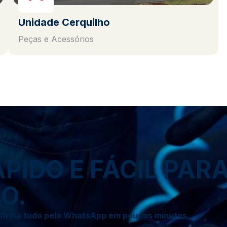
Unidade Cerquilho
Peças e Acessórios
IDO E FÁCIL PAR
O.
onfirma tudo pelo WhatsApp em poucos minutos.