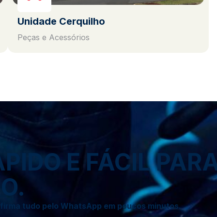
Unidade Cerquilho
Peças e Acessórios
IDO E FÁCIL PAR
O.
onfirma tudo pelo WhatsApp em poucos minutos.