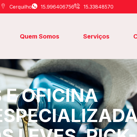
Cerquilho
15.996406756
15.33848570
Quem Somos
Serviços
C
E OFICINA
ESPECIALIZAD
S LEVES, PICK-