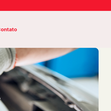
ontato
A