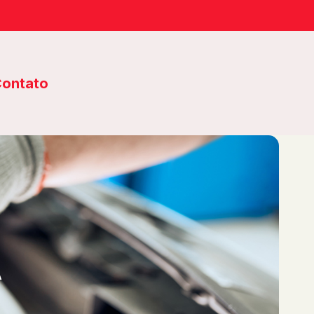
ontato
A