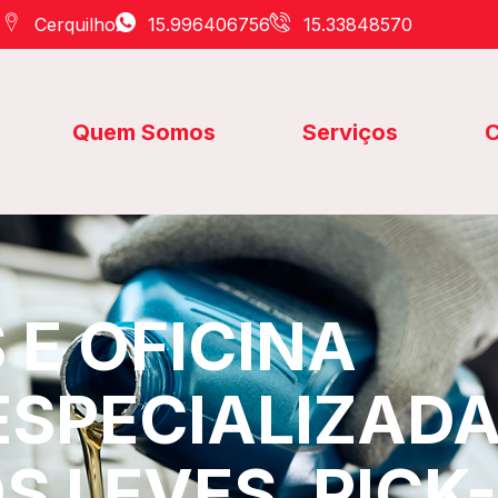
Cerquilho
15.996406756
15.33848570
Quem Somos
Serviços
C
E OFICINA
ESPECIALIZAD
S LEVES, PICK-