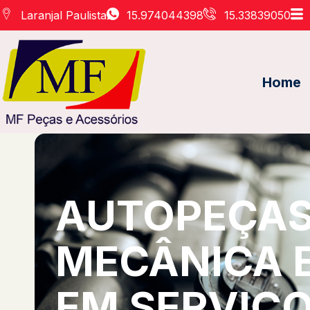
Laranjal Paulista
15.974044398
15.33839050
Home
AUTOPEÇAS 
MECÂNICA 
EM SERVIÇO