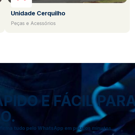
Unidade Cerquilho
Peças e Acessórios
IDO E FÁCIL PAR
O.
onfirma tudo pelo WhatsApp em poucos minutos.