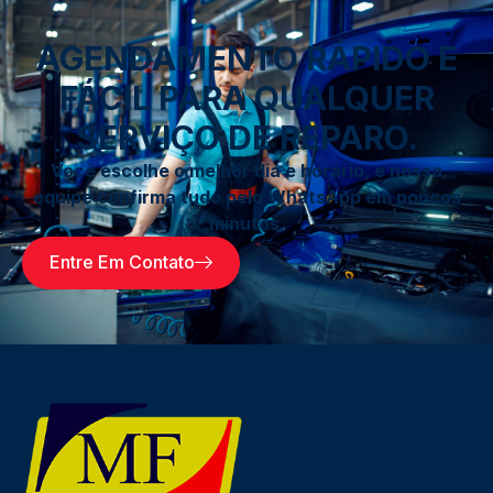
AGENDAMENTO RÁPIDO E
FÁCIL PARA QUALQUER
SERVIÇO DE REPARO.
Você escolhe o melhor dia e horário, e nossa
equipe confirma tudo pelo WhatsApp em poucos
minutos.
Entre Em Contato