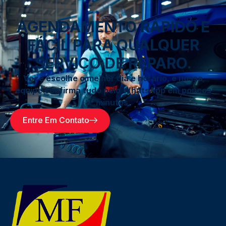
AGENDAMENTO RÁPIDO E
FÁCIL PARA QUALQUER
SERVIÇO DE REPARO.
Você escolhe o melhor dia e horário, e nossa
equipe confirma tudo pelo WhatsApp em poucos
minutos.
Entre Em Contato