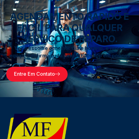
AGENDAMENTO RÁPIDO E
FÁCIL PARA QUALQUER
SERVIÇO DE REPARO.
Você escolhe o melhor dia e horário, e nossa
equipe confirma tudo pelo WhatsApp em poucos
minutos.
Entre Em Contato