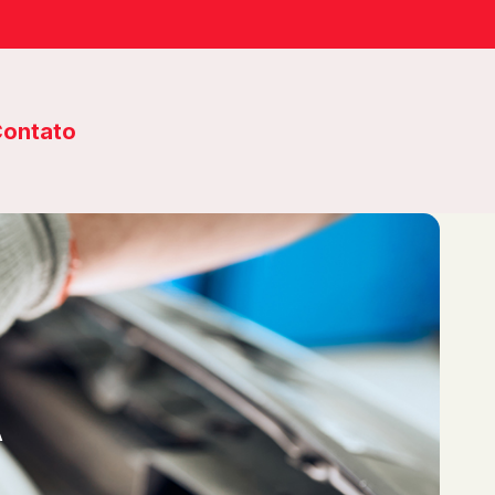
ontato
A