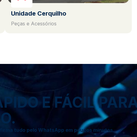
Unidade Cerquilho
Peças e Acessórios
IDO E FÁCIL PAR
O.
onfirma tudo pelo WhatsApp em poucos minutos.