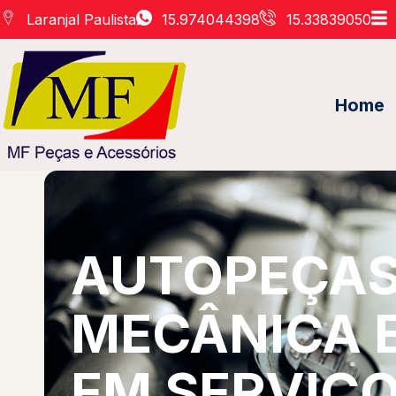
Laranjal Paulista
15.974044398
15.33839050
Home
AUTOPEÇAS 
MECÂNICA 
EM SERVIÇO