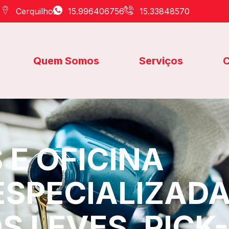
Cerquilho
15.996406756
15.33848570
Quem Somos
Serviços
C
E OFICINA
ESPECIALIZAD
S LEVES, PICK-