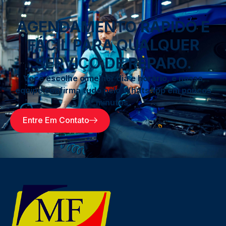
AGENDAMENTO RÁPIDO E
FÁCIL PARA QUALQUER
SERVIÇO DE REPARO.
Você escolhe o melhor dia e horário, e nossa
equipe confirma tudo pelo WhatsApp em poucos
minutos.
Entre Em Contato