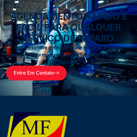
AGENDAMENTO RÁPIDO E
FÁCIL PARA QUALQUER
SERVIÇO DE REPARO.
Você escolhe o melhor dia e horário, e nossa
equipe confirma tudo pelo WhatsApp em poucos
minutos.
Entre Em Contato