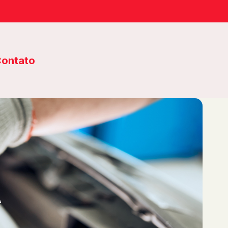
ontato
A