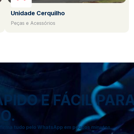
Unidade Cerquilho
Peças e Acessórios
IDO E FÁCIL PAR
O.
onfirma tudo pelo WhatsApp em poucos minutos.