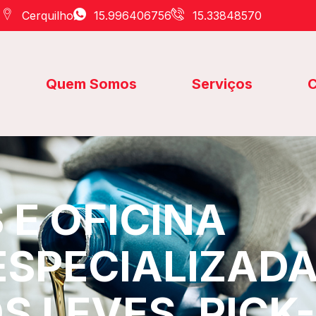
Cerquilho
15.996406756
15.33848570
Quem Somos
Serviços
C
E OFICINA
ESPECIALIZAD
S LEVES, PICK-