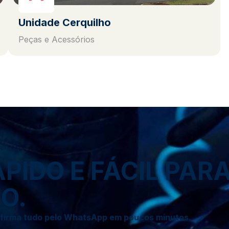
Unidade Cerquilho
Peças e Acessórios
IDO E FÁCIL PAR
O.
onfirma tudo pelo WhatsApp em poucos minutos.