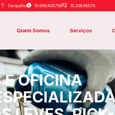
Cerquilho
15.996406756
15.33848570
Quem Somos
Serviços
C
E OFICINA
ESPECIALIZAD
S LEVES, PICK-