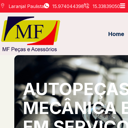
Laranjal Paulista
15.974044398
15.33839050
Home
AUTOPEÇAS 
MECÂNICA 
EM SERVIÇO