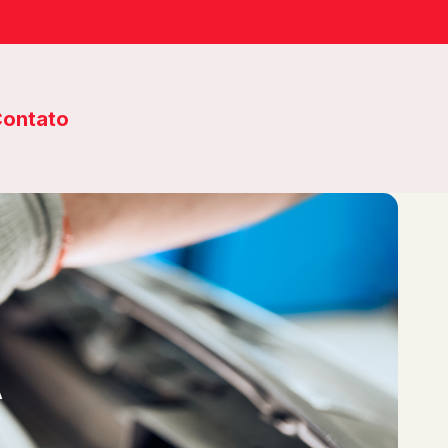
ontato
A