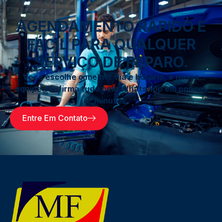
AGENDAMENTO RÁPIDO E
FÁCIL PARA QUALQUER
SERVIÇO DE REPARO.
Você escolhe o melhor dia e horário, e nossa
equipe confirma tudo pelo WhatsApp em poucos
minutos.
Entre Em Contato