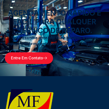
AGENDAMENTO RÁPIDO E
FÁCIL PARA QUALQUER
SERVIÇO DE REPARO.
Você escolhe o melhor dia e horário, e nossa
equipe confirma tudo pelo WhatsApp em poucos
minutos.
Entre Em Contato