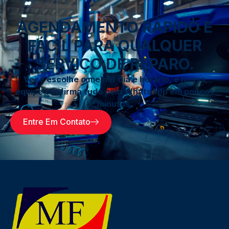
AGENDAMENTO RÁPIDO E
FÁCIL PARA QUALQUER
SERVIÇO DE REPARO.
Você escolhe o melhor dia e horário, e nossa
equipe confirma tudo pelo WhatsApp em poucos
minutos.
Entre Em Contato