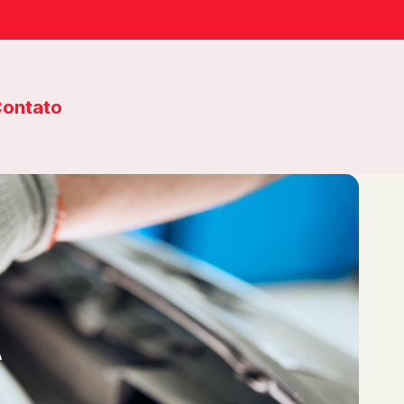
ontato
A