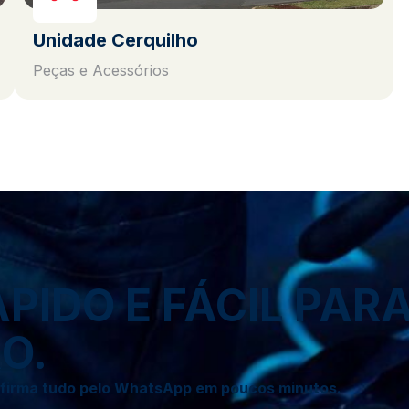
Unidade Cerquilho
Peças e Acessórios
IDO E FÁCIL PAR
O.
onfirma tudo pelo WhatsApp em poucos minutos.