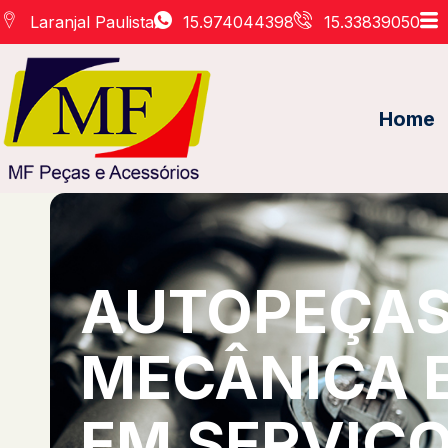
Laranjal Paulista
15.974044398
15.33839050
Home
AUTOPEÇAS 
MECÂNICA 
EM SERVIÇO