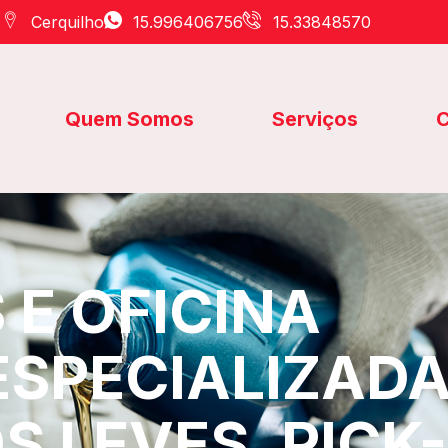
Cerquilho
15.996406756
15.33848570
Quem Somos
Serviços
C
E OFICINA
ESPECIALIZAD
S LEVES, PICK-