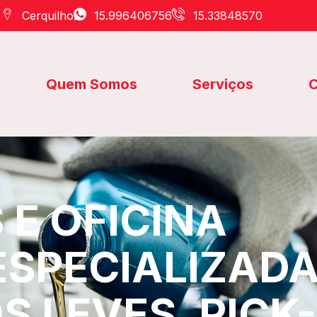
Cerquilho
15.996406756
15.33848570
Quem Somos
Serviços
C
E OFICINA
ESPECIALIZAD
S LEVES, PICK-