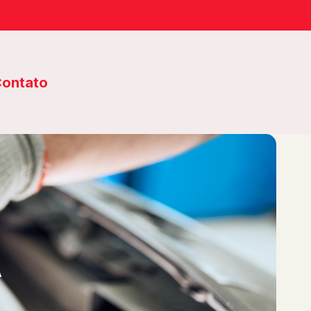
ontato
A