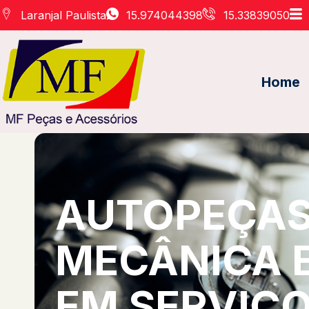
Laranjal Paulista
15.974044398
15.33839050
Home
AUTOPEÇAS 
MECÂNICA 
EM SERVIÇO