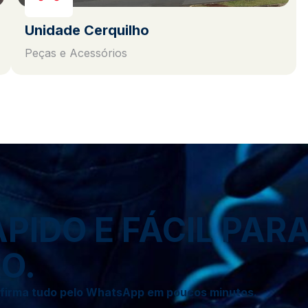
Unidade Cerquilho
Peças e Acessórios
IDO E FÁCIL PAR
O.
onfirma tudo pelo WhatsApp em poucos minutos.