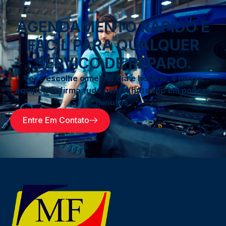
AGENDAMENTO RÁPIDO E
FÁCIL PARA QUALQUER
SERVIÇO DE REPARO.
Você escolhe o melhor dia e horário, e nossa
equipe confirma tudo pelo WhatsApp em poucos
minutos.
Entre Em Contato