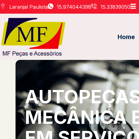
Laranjal Paulista
15.974044398
15.33839050
Home
AUTOPEÇAS 
MECÂNICA 
EM SERVIÇO