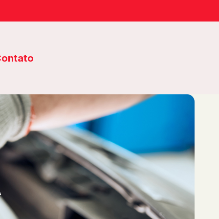
ontato
A