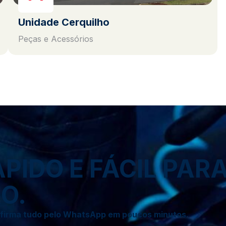
Unidade Cerquilho
Peças e Acessórios
IDO E FÁCIL PAR
O.
onfirma tudo pelo WhatsApp em poucos minutos.