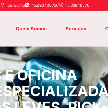
Cerquilho
15.996406756
15.33848570
Quem Somos
Serviços
C
E OFICINA
ESPECIALIZAD
S LEVES, PICK-