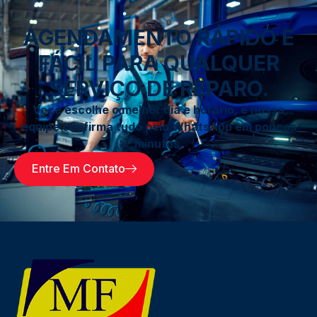
AGENDAMENTO RÁPIDO E
FÁCIL PARA QUALQUER
SERVIÇO DE REPARO.
Você escolhe o melhor dia e horário, e nossa
equipe confirma tudo pelo WhatsApp em poucos
minutos.
Entre Em Contato