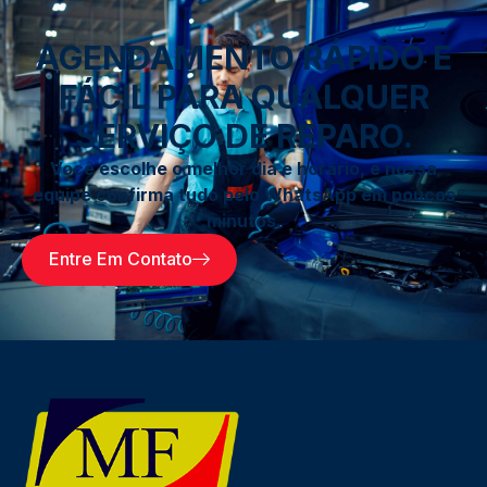
AGENDAMENTO RÁPIDO E
FÁCIL PARA QUALQUER
SERVIÇO DE REPARO.
Você escolhe o melhor dia e horário, e nossa
equipe confirma tudo pelo WhatsApp em poucos
minutos.
Entre Em Contato