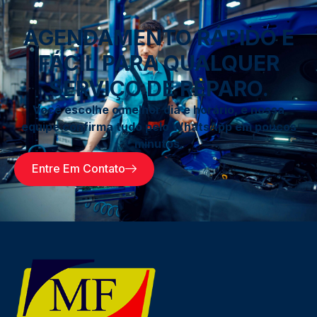
AGENDAMENTO RÁPIDO E
FÁCIL PARA QUALQUER
SERVIÇO DE REPARO.
Você escolhe o melhor dia e horário, e nossa
equipe confirma tudo pelo WhatsApp em poucos
minutos.
Entre Em Contato