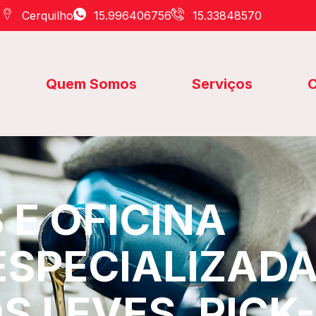
Cerquilho
15.996406756
15.33848570
Quem Somos
Serviços
C
E OFICINA
ESPECIALIZAD
S LEVES, PICK-