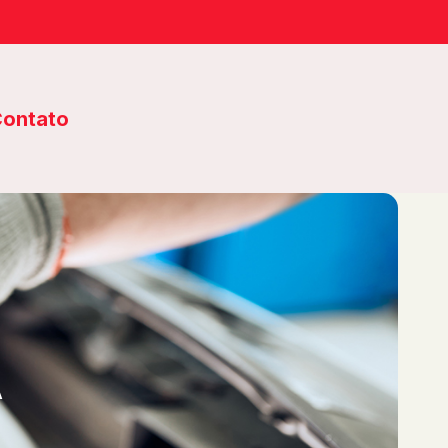
ontato
A