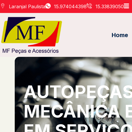
Laranjal Paulista
15.974044398
15.33839050
Home
AUTOPEÇAS 
MECÂNICA 
EM SERVIÇO