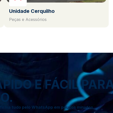
Unidade Cerquilho
Peças e Acessórios
IDO E FÁCIL PAR
O.
onfirma tudo pelo WhatsApp em poucos minutos.