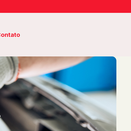
ontato
A