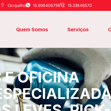
Cerquilho
15.996406756
15.33848570
Quem Somos
Serviços
C
E OFICINA
ESPECIALIZAD
S LEVES, PICK-