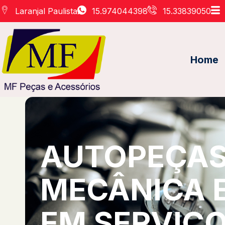
Laranjal Paulista
15.974044398
15.33839050
Home
AUTOPEÇAS 
MECÂNICA 
EM SERVIÇO