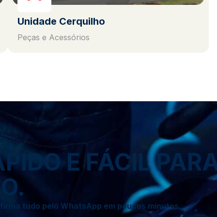
Unidade Cerquilho
Peças e Acessórios
IDO E FÁCIL PAR
O.
onfirma tudo pelo WhatsApp em poucos minutos.