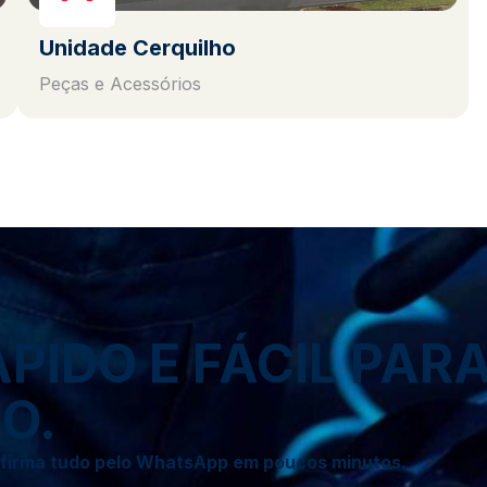
Unidade Cerquilho
Peças e Acessórios
IDO E FÁCIL PAR
O.
onfirma tudo pelo WhatsApp em poucos minutos.