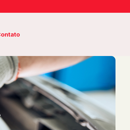
ontato
A