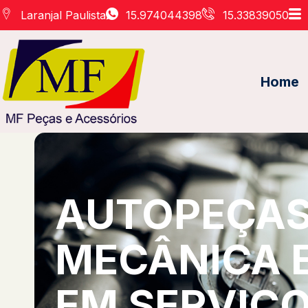
Laranjal Paulista
15.974044398
15.33839050
Home
AUTOPEÇAS 
MECÂNICA 
EM SERVIÇO