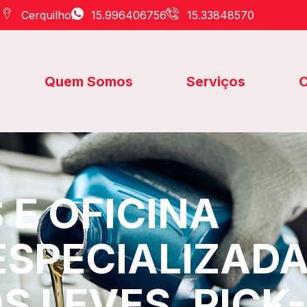
Cerquilho
15.996406756
15.33848570
Quem Somos
Serviços
C
E OFICINA
ESPECIALIZAD
S LEVES, PICK-