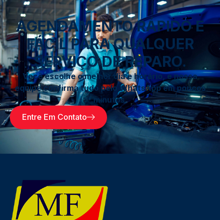
AGENDAMENTO RÁPIDO E
FÁCIL PARA QUALQUER
SERVIÇO DE REPARO.
Você escolhe o melhor dia e horário, e nossa
equipe confirma tudo pelo WhatsApp em poucos
minutos.
Entre Em Contato