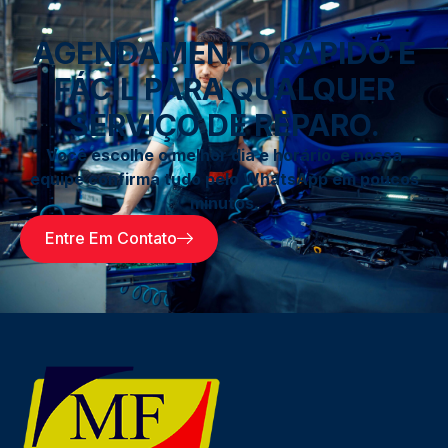
AGENDAMENTO RÁPIDO E
FÁCIL PARA QUALQUER
SERVIÇO DE REPARO.
Você escolhe o melhor dia e horário, e nossa
equipe confirma tudo pelo WhatsApp em poucos
minutos.
Entre Em Contato