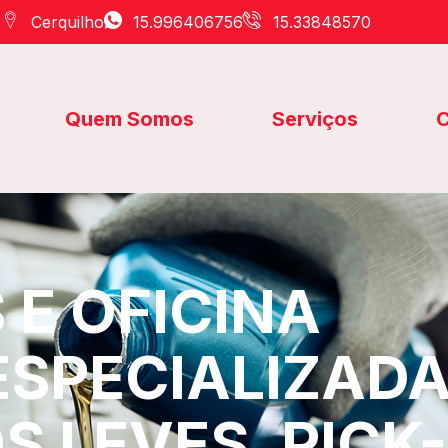
Cerquilho
15.996406756
15.33848570
Quem Somos
Serviços
C
E OFICINA
ESPECIALIZAD
S LEVES, PICK-