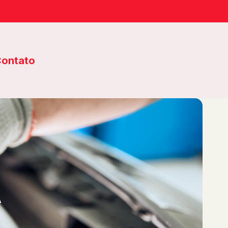
ontato
A