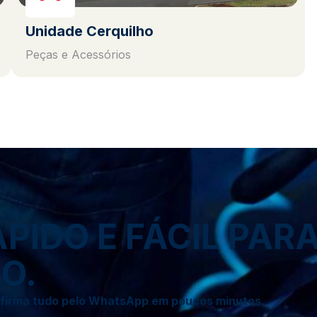
Unidade Cerquilho
Peças e Acessórios
IDO E FÁCIL PAR
O.
onfirma tudo pelo WhatsApp em poucos minutos.