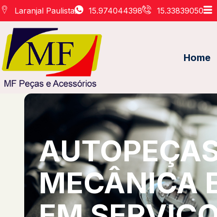
Laranjal Paulista
15.974044398
15.33839050
Home
AUTOPEÇAS 
MECÂNICA 
EM SERVIÇO