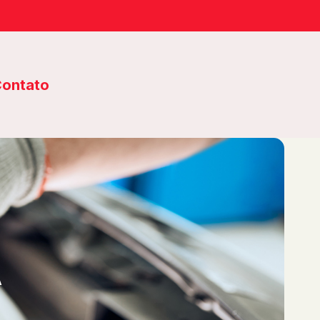
ontato
A