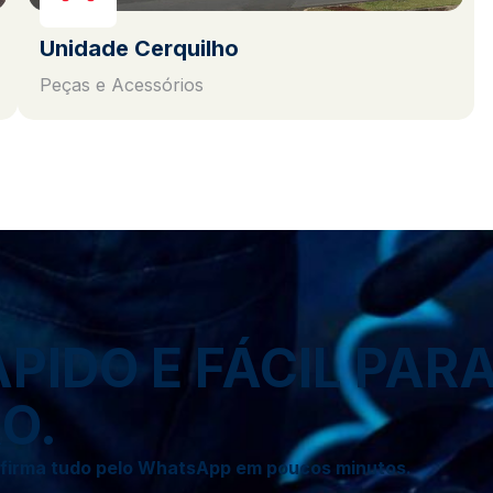
Unidade Cerquilho
Peças e Acessórios
IDO E FÁCIL PAR
O.
onfirma tudo pelo WhatsApp em poucos minutos.