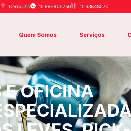
Cerquilho
15.996406756
15.33848570
Quem Somos
Serviços
C
E OFICINA
ESPECIALIZAD
S LEVES, PICK-