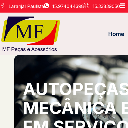
Laranjal Paulista
15.974044398
15.33839050
Home
AUTOPEÇAS 
MECÂNICA 
EM SERVIÇO