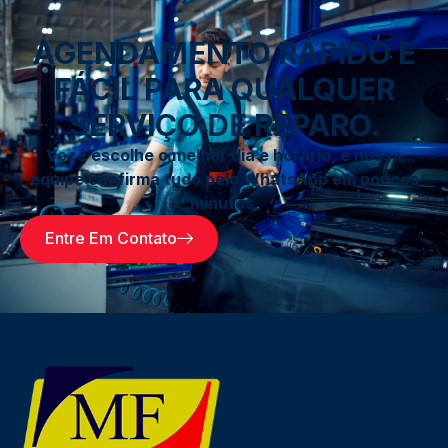
AGENDAMENTO RÁPIDO E
FÁCIL PARA QUALQUER
SERVIÇO DE REPARO.
Você escolhe o melhor dia e horário, e nossa
equipe confirma tudo pelo WhatsApp em poucos
minutos.
Entre Em Contato